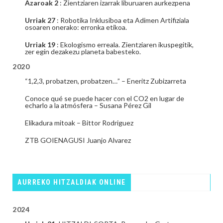
Azaroak 2
: Zientziaren izarrak liburuaren aurkezpena
Urriak 27
: Robotika Inklusiboa eta Adimen Artifiziala
osoaren onerako: erronka etikoa.
Urriak 19
: Ekologismo erreala. Zientziaren ikuspegitik,
zer egin dezakezu planeta babesteko.
2020
“1,2,3, probatzen, probatzen…” – Eneritz Zubizarreta
Conoce qué se puede hacer con el CO2 en lugar de
echarlo a la atmósfera – Susana Pérez Gil
Elikadura mitoak – Bittor Rodriguez
ZTB GOIENAGUSI Juanjo Alvarez
AURREKO HITZALDIAK ONLINE
2024