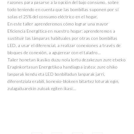
razones para pasarse a la opción del bajo consumo, sobre
todo teniendo en cuenta que las bombillas suponen por sí
solas el 25% del consumo eléctrico en el hogar.
En este taller aprenderemos cómo lograr una mayor
Eficiencia Energética en nuestro hogar: aprenderemos a
sustituir las lámparas habituales por otras con bombillas
LED, a usar el diferencial, a realizar conexiones a través de
bloques de conexión, a agujerear con el taladro…
Tailer honetan ikasiko duzu nola lortu dezakezun zure etxeko
Eraginkortasun Energetikoa handiagoa izatea: zure ohiko
lanparak kendu eta LED bonbilladun lanparak jarri,
diferentziala erabili, konexio-blokeen bitartez loturak egin,
zulagailuarekin zuloak egiten ikasi…