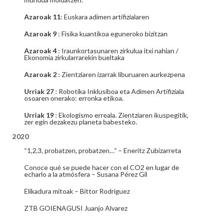
Azaroak 11
: Euskara adimen artifizialaren
Azaroak 9
: Fisika kuantikoa eguneroko bizitzan
Azaroak 4
: Iraunkortasunaren zirkulua itxi nahian /
Ekonomia zirkularrarekin bueltaka
Azaroak 2
: Zientziaren izarrak liburuaren aurkezpena
Urriak 27
: Robotika Inklusiboa eta Adimen Artifiziala
osoaren onerako: erronka etikoa.
Urriak 19
: Ekologismo erreala. Zientziaren ikuspegitik,
zer egin dezakezu planeta babesteko.
2020
“1,2,3, probatzen, probatzen…” – Eneritz Zubizarreta
Conoce qué se puede hacer con el CO2 en lugar de
echarlo a la atmósfera – Susana Pérez Gil
Elikadura mitoak – Bittor Rodriguez
ZTB GOIENAGUSI Juanjo Alvarez