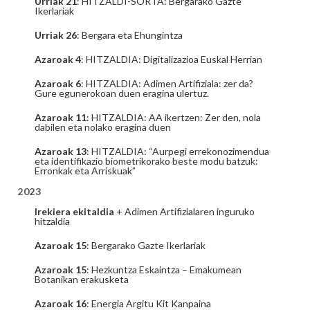
Urriak 21
: HITZALDI-SORTA: Bergarako Gazte
Ikerlariak
Urriak 26
: Bergara eta Ehungintza
Azaroak 4
: HITZALDIA: Digitalizazioa Euskal Herrian
Azaroak 6
: HITZALDIA: Adimen Artifiziala: zer da?
Gure egunerokoan duen eragina ulertuz.
Azaroak 11
: HITZALDIA: AA ikertzen: Zer den, nola
dabilen eta nolako eragina duen
Azaroak 13
: HITZALDIA: “Aurpegi errekonozimendua
eta identifikazio biometrikorako beste modu batzuk:
Erronkak eta Arriskuak”
2023
Irekiera ekitaldia
+ Adimen Artifizialaren inguruko
hitzaldia
Azaroak 15
: Bergarako Gazte Ikerlariak
Azaroak 15
: Hezkuntza Eskaintza – Emakumean
Botanikan erakusketa
Azaroak 16
: Energia Argitu Kit Kanpaina