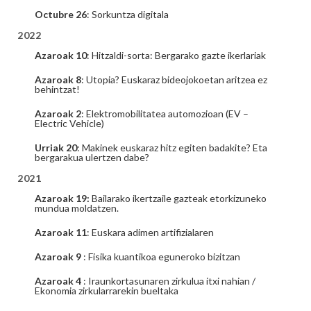
Octubre 26
: Sorkuntza digitala
2022
Azaroak 10
: Hitzaldi-sorta: Bergarako gazte ikerlariak
Azaroak 8
: Utopia? Euskaraz bideojokoetan aritzea ez
behintzat!
Azaroak 2
: Elektromobilitatea automozioan (EV –
Electric Vehicle)
Urriak 20
: Makinek euskaraz hitz egiten badakite? Eta
bergarakua ulertzen dabe?
2021
Azaroak 19:
Bailarako ikertzaile gazteak etorkizuneko
mundua moldatzen.
Azaroak 11
: Euskara adimen artifizialaren
Azaroak 9
: Fisika kuantikoa eguneroko bizitzan
Azaroak 4
: Iraunkortasunaren zirkulua itxi nahian /
Ekonomia zirkularrarekin bueltaka