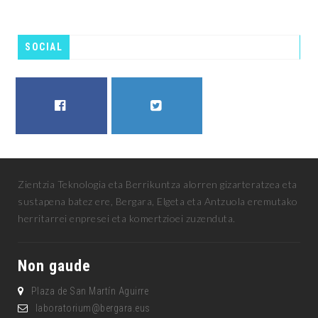
SOCIAL
FACEBOOK
TWITTER
Zientzia Teknologia eta Berrikuntza alorren gizarteratzea eta
sustapena batez ere, Bergara, Elgeta eta Antzuola eremutako
herritarrei enpresei eta komertzioei zuzenduta.
Non gaude
Plaza de San Martín Aguirre
laboratorium@bergara.eus