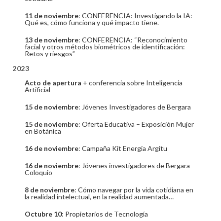
11 de noviembre
: CONFERENCIA: Investigando la IA:
Qué es, cómo funciona y qué impacto tiene.
13 de noviembre
: CONFERENCIA: “Reconocimiento
facial y otros métodos biométricos de identificación:
Retos y riesgos”
2023
Acto de apertura
+ conferencia sobre Inteligencia
Artificial
15 de noviembre
: Jóvenes Investigadores de Bergara
15 de noviembre
: Oferta Educativa – Exposición Mujer
en Botánica
16 de noviembre
: Campaña Kit Energia Argitu
16 de noviembre
: Jóvenes investigadores de Bergara –
Coloquio
8 de noviembre
: Cómo navegar por la vida cotidiana en
la realidad intelectual, en la realidad aumentada…
Octubre 10
: Propietarios de Tecnología