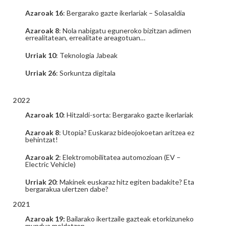
Azaroak 16
: Bergarako gazte ikerlariak – Solasaldia
Azaroak 8
: Nola nabigatu eguneroko bizitzan adimen
errealitatean, errealitate areagotuan…
Urriak 10
: Teknologia Jabeak
Urriak 26
: Sorkuntza digitala
2022
Azaroak 10
: Hitzaldi-sorta: Bergarako gazte ikerlariak
Azaroak 8
: Utopia? Euskaraz bideojokoetan aritzea ez
behintzat!
Azaroak 2
: Elektromobilitatea automozioan (EV –
Electric Vehicle)
Urriak 20
: Makinek euskaraz hitz egiten badakite? Eta
bergarakua ulertzen dabe?
2021
Azaroak 19:
Bailarako ikertzaile gazteak etorkizuneko
mundua moldatzen.