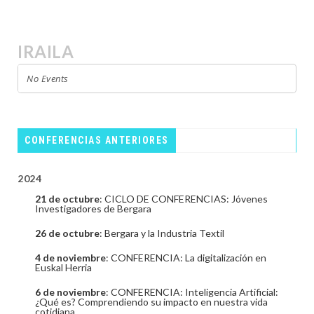
IRAILA
No Events
CONFERENCIAS ANTERIORES
2024
21 de octubre
: CICLO DE CONFERENCIAS: Jóvenes
Investigadores de Bergara
26 de octubre
: Bergara y la Industria Textil
4 de noviembre
: CONFERENCIA: La digitalización en
Euskal Herria
6 de noviembre
: CONFERENCIA: Inteligencia Artificial:
¿Qué es? Comprendiendo su impacto en nuestra vida
cotidiana