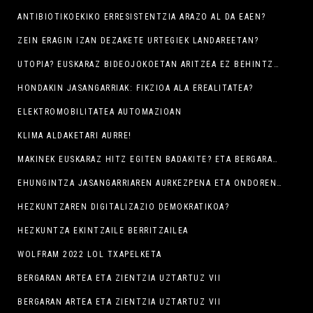
ANTIBIOTIKOEKIKO ERRESISTENTZIA ARAZO AL DA EAEN?
ZEIN ERAGIN IZAN DEZAKETE URTEGIEK LANDAREETAN?
UTOPIA? EUSKARAZ BIDEOJOKOETAN ARITZEA EZ BEHINTZAT!
HONDAKIN JASANGARRIAK: FIKZIOA ALA EREALITATEA?
ELEKTROMOBILITATEA AUTOMAZIOAN
KLIMA ALDAKETARI AURRE!
MAKINEK EUSKARAZ HITZ EGITEN BADAKITE? ETA BERGARAKUA ULERTZEN DABE?.
EHUNGINTZA JASANGARRIAREN AURKEZPENA ETA ONDOREN DISEINUEN ERAKUSKETA
HEZKUNTZAREN DIGITALIZAZIO DEMOKRATIKOA?
HEZKUNTZA EKINTZAILE BERRITZAILEA
WOLFRAM 2022 LOL TXAPELKETA
BERGARAN ARTEA ETA ZIENTZIA UZTARTUZ VII
BERGARAN ARTEA ETA ZIENTZIA UZTARTUZ VII