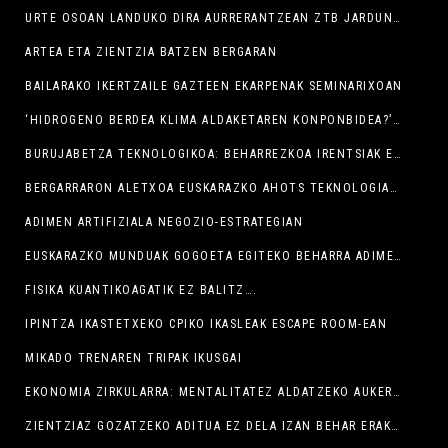
URTE OSOAN LANDUKO DIRA AURRERANTZEAN ZTB JARDUNALDIAK
ARTEA ETA ZIENTZIA BATZEN BERGARAN
BAILARAKO IKERTZAILE GAZTEEN EKARPENAK SEMINARIXOAN
‘HIDROGENO BERDEA KLIMA ALDAKETAREN KONPONBIDEA?’ ERAKUSKETA IKUSGAI LABORATORIUM MUSEOAN
BURUJABETZA TEKNOLOGIKOA: BEHARREZKOA IRENTSIAK EZ IZATEKO
BERGARRARON ALETXOA EUSKARAZKO AHOTS TEKNOLOGIAK GARATZEKO BIDEAN
ADIMEN ARTIFIZIALA NEGOZIO-ESTRATEGIAN
EUSKARAZKO MUNDUAK GOGOETA EGITEKO BEHARRA ADIMEN ARTIFIZIALAREN GARAIAN
FISIKA KUANTIKOAGATIK EZ BALITZ….
IPINTZA IKASTETXEKO CPIKO IKASLEAK ESCAPE ROOM-EAN
MIKADO TRENAREN TRIPAK IKUSGAI
EKONOMIA ZIRKULARRA: MENTALITATEZ ALDATZEKO AUKERA ETA BEHARRA
ZIENTZIAZ GOZATZEKO ADITUA EZ DELA IZAN BEHAR ERAKUTSI DU RICARDO HUESO ASTROFISIKARIAK