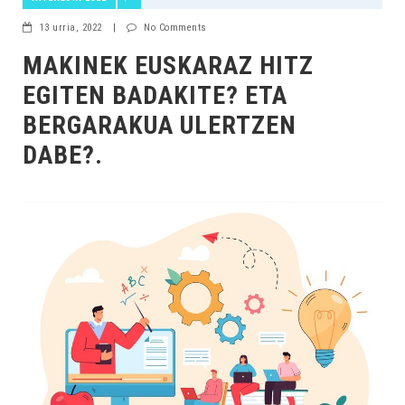
13 urria, 2022
|
No Comments
MAKINEK EUSKARAZ HITZ
EGITEN BADAKITE? ETA
BERGARAKUA ULERTZEN
DABE?.