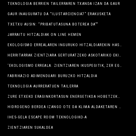
TEKNOLOGIA BERRIEN TAILERRAREN TXANDA IZAN DA GAUR
GAUR INAUGURATU DA “ILUSTARCIENCIA7” ERAKUSKETA
TXETXU AUSIN: “PRIBATUTASUNA BOTEREA DA””
JARRAITU HITZALDIAK ON LINE HEMEN
EKOLOGISMO ERREALAREN INGURUKO HITZALDIAREKIN HASI DIRA AURTENGO ZTB JARDUNALDIAK
HERRITARRAK ZIENTZIARA GERTURATZEKO ASKOTARIKO EKIMENAK EGINGO DIRA ZTB JARDUNALDIETAN
‘EKOLOGISMO ERREALA. ZIENTZIAREN IKUSPEGITIK, ZER EGIN DEZAKEZU PLANETA BABESTEKO’ HITZALDIA
FABRIKAZIO ADIMENDUARI BURUZKO HITZALDIA
TEKNOLOGIA AURRERATUEN TAILERRA
ZURE ETXEKO ERAGINKORTASUN ENERGETIKOA HOBETZEKO TAILERRA
HIDROGENO BERDEA IZANGO OTE DA KLIMA ALDAKETAREN KONPONBIDEA?
IHES-GELA ESCAPE ROOM TEKNOLOGIKO-A
ZIENTZIAREN SUKALDEA