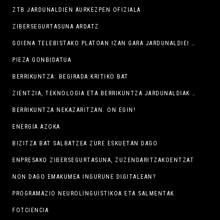
ZTB JARDUNALDIEN AURKEZPEN OFIZIALA
ZIBERSEGURTASUNA ARDATZ
GOIENA TELEBISTAKO PLATOAN IZAN GARA JARDUNALDIEI BURUZ HITZ EGITEN
PIEZA GONBIDATUA
BERRIKUNTZA: BEGIRADA KRITIKO BAT
ZIENTZIA, TEKNOLOGIA ETA BERRIKUNTZA JARDUNALDIAK BERGARAN
BERRIKUNTZA NEKAZARITZAN. ON EGIN!
ENERGIA AZOKA
BIZITZA BAT SALBATZEA ZURE ESKUETAN DAGO
ENPRESAKO ZIBERSEGURTASUNA, ZUZENDARITZAKOENTZAT
NON DAGO EMAKUMEA INGURUNE DIGITALEAN?
PROGRAMAZIO NEUROLINGUISTIKOA ETA SALMENTAK.
FOTCIENCIA