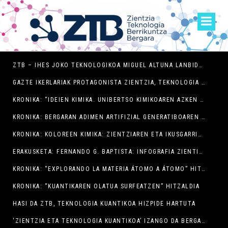
ZTB – IHES JOKO TEKNOLOGIKOA MIGUEL ALTUNA LANBIDE HEZIKETA ZENTROAN
GAZTE IKERLARIAK PROTAGONISTA ZIENTZIA, TEKNOLOGIA ETA BERRIKUNTZAREN ASTEAN BERGARAN
KRONIKA: “IDEIEN KIMIKA. UNIBERTSO KIMIKOAREN AZKEN MUGA” HITZALDIA
KRONIKA: BERGARAN ADIMEN ARTIFIZIAL GENERATIBOAREN AUKERAK NEGOZIO TXIKIENTZAT
KRONIKA: KOLOREEN KIMIKA: ZIENTZIAREN ETA IKUSGARRITASUNAREN ARTEKO ELKARGUNEA
ERAKUSKETA: FERNANDO G. BAPTISTA: INFOGRAFIA ZIENTIFIKOAREN ESPLORATZAILEA
KRONIKA: “EXPLORANDO LA MATERIA ÁTOMO A ÁTOMO” HITZALDIA
KRONIKA: “KUANTIKAREN OLATUA SURFEATZEN” HITZALDIA
HASI DA ZTB, TEKNOLOGIA KUANTIKOA HIZPIDE HARTUTA
‘ZIENTZIA ETA TEKNOLOGIA KUANTIKOA’ IZANGO DA BERGARAKO ZTB JARDUNALDIEN AURTENGO GAIA