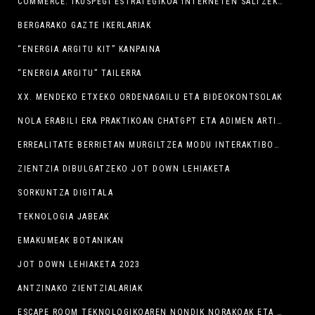
COMMERCE: IKUSPEGI ESTRATEGIKOA INTERNETEN SALTZEKO
BERGARAKO GAZTE IKERLARIAK
“ENERGIA ARGITU KIT” KANPAINA
“ENERGIA ARGITU” TAILERRA
XX. MENDEKO ETXEKO ORDENAGAILU ETA BIDEOKONTSOLAK
NOLA ERABILI ERA PRAKTIKOAN CHATGPT ETA ADIMEN ARTIFIZIALEKO BESTE TRESNA SORTZAILE BATZUK
ERREALITATE BERRIETAN MURGILTZEA MODU INTERAKTIBOAN
ZIENTZIA DIBULGATZEKO JOT DOWN LEHIAKETA
SORKUNTZA DIGITALA
TEKNOLOGIA JABEAK
EMAKUMEAK BOTANIKAN
JOT DOWN LEHIAKETA 2023
ANTZINAKO ZIENTZIALARIAK
ESCAPE ROOM TEKNOLOGIKOAREN NONDIK NORAKOAK ETA HELBURUAK