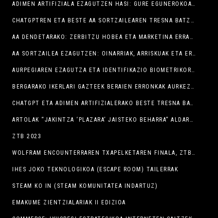
ADIMEN ARTIFIZIALA EZAGUTZEN HASI: GURE EGUNEROKOAN DUEN ERAGINA ULERTU
CHATGPTREN ETA BESTE AA SORTZAILEAREN TRESNA BATZUEN ERABILERA PRAKTIKOA
AA DENDETARAKO: ZERBITZU HOBEA ETA MARKETINA ERRAZAGOA
AA SORTZAILEA EZAGUTZEN: OINARRIAK, ARRISKUAK ETA ERREMINTA GILTZARRIAK
AURPEGIAREN EZAGUTZA ETA IDENTIFIKAZIO BIOMETRIKORAKO BESTE MODU BATZUK: ERRONKAK ETA ARRISKUAK
BERGARAKO IKERLARI GAZTEEK BERAIEN ERRONKAK AURKEZTU DITUZTE ZTB-N
CHATGPT ETA ADIMEN ARTIFIZIALERAKO BESTE TRESNA BATZUK NOLA ERABILI AZTERTU DUTE ZTBN
ARTOLAK “JAKINTZA ‘PLAZARA’ JAISTEKO BEHARRA” ALDARRIKATU DU BERGARAKO ZTBREN IREKIERA EKITALDIAN
ZTB 2023
WOLFRAM ENCOUNTERRAREN TXAPELKETAREN FINALA, ZTBREN BAITAN
IHES JOKO TEKNOLOGIKOA (ESCAPE ROOM) TAILERRAK
STEAM KO IN (STEAM KOMUNITATEA INDARTUZ)
EMAKUME ZIENTZIALARIAK II EDIZIOA