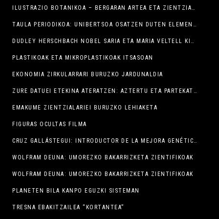
ILUSTRAZIO BOTANIKOA – BERGARAN ARTEA ETA ZIENTZIA UZTARTUZ, IV. EDIZIOA
TAULA PERIODIKOA: UNIBERTSOA OSATZEN DUTEN ELEMENTUAK
DUDLEY HERSCHBACH NOBEL SARIA ETA MARIA VELTELL KIMIKALARI OSPETSUA SEMINARIXOAN
PLASTIKOAK ETA MIKROPLASTIKOAK ITSASOAN
EKONOMIA ZIRKULARRARI BURUZKO JARDUNALDIA
ZURE DATUEI ETEKINA ATERATZEN: AZTERTU ETA PARTEKATU INFORMAZIOA DENBORA ERREALEAN POWER BI ERABILIZ
EMAKUME ZIENTZIALARIEI BURUZKO LEHIAKETA
FIGURAS OCULTAS FILMA
CRUZ GALLÁSTEGUI: INTRODUCTOR DE LA MEJORA GENÉTICA
WOLFRAM DEUNA: UMOREZKO BAKARRIZKETA ZIENTIFIKOAK
WOLFRAM DEUNA: UMOREZKO BAKARRIZKETA ZIENTIFIKOAK
PLANETEN BILA KANPO EGUZKI SISTEMAN
TRESNA EBAKITZAILEA “KORTANTEA”