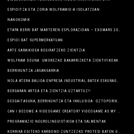
ESPIOITZA ETA ZORIA WOLFRAMIO-A ISOLATZEAN
NANOKOMIK
ETAPA BERRI BAT MARTEREN ESPLORAZIOAN – EXOMARS 2020 MISIOA
ESPIOI BAT SUPERMERKATUAN
ARTE GARAIKIDEA BEGIRATZEKO ZIENTZIA
WOLFRAM DEUNA: UMOREZKO BAKARRIZKETA ZIENTIFIKOAK
BERRIKUNTZA JASANGARRIA
NOLA ATERA BALIOA ENPRESA INDUSTRIAL BATEK ESKURAGARRI DITUEN DATU-KOPURU GERO ETA HANDIAGOETATIK, ERA PRAKTIKOAN.
BERGARAN ARTEA ETA ZIENTZIA UZTARTUZ!!
DESGAITASUNA, BERRIKUNTZA ETA INKLUSIOA: OZTOPORIK GABEKO TRINOMIOA.
CAN I BECOME A VIDEOGAME CREATOR? VIDEOGAME AS MY BUSINESS
PROGRAMAZIO NEUROLINGUISTIKOA ETA SALMENTAK
KORRIKA EGITEKO KARBONO-ZUNTZEZKO PROTESI BATEN GARAPENA