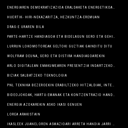
ENERGIAREN DEMOKRATIZAZIOA ERALDAKETA ENERGETIKOAREN BIDEZ
HUERTIK- HIRI-NEKAZARITZA, HEZKUNTZA-EREMUAN
DRAG-E URAREN BILA
PARTE-HARTZE HANDIAGOA ETA BIDELAGUN GERO ETA GEHIAGO ZIENTZIA TEKNOLOGIA ETA BERRIKUNTZA JARDUNALDIETAN
LURRUN LOKOMOTOREAK GELTOKI GUZTIAK GAINDITU DITU
WOLFRAM DEUNA, GERO ETA DISTIRA HANDIAGOAREKIN
ARLO DIGITALEAN EMAKUMEAREN PRESENTZIA INDARTZEKO ARGI IZPIAK
BIZIAK SALBATZEKO TEKNOLOGIA
PNL TEKNIKA BEZEROEKIN ERABILTZEKO HITZALDIAK, INTERES HANDIA
BIDEOJOKOAK, HARTU-EMANAK ETA KONTZENTRAZIO HANDIA WOLFRAM ENCOUNTERREAN
ENERGIA AZOKAREKIN ASKO IKASI GENUEN
LOREA ARAKISTAIN
IKASLEEK JUANELOREN ASMAZIOARI ARRETA HANDIA JARRI DIOTE