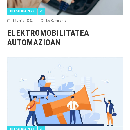
HITZALDIA 2022
13 urria, 2022
|
No Comments
ELEKTROMOBILITATEA
AUTOMAZIOAN
HITZALDIA 2022