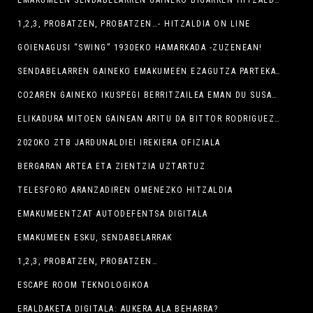
1,2,3, PROBATZEN, PROBATZEN…- HITZALDIA ON LINE
GOIENAGUSI “SWING” 1930EKO HAMARKADA -ZUZENEAN!
SENDABELARREN GAINEKO EMAKUMEEN EZAGUTZA PARTEKATZEKO LEHEN SAIOA EGIN DU GAUR KRIS LIZARRAGAK
CO2AREN GAINEKO IKUSPEGI BERRITZAILEA EMAN DU SUSANA PEREZ GIL ADITUAK
ELIKADURA MITOEN GAINEAN ARITU DA BITTOR RODRIGUEZ ADITUA
2020KO ZTB JARDUNALDIEI IREKIERA OFIZIALA
BERGARAN ARTEA ETA ZIENTZIA UZTARTUZ
TELESFORO ARANZADIREN OMENEZKO HITZALDIA
EMAKUMEENTZAT AUTODEFENTSA DIGITALA
EMAKUMEEN ESKU, SENDABELARRAK
1,2,3, PROBATZEN, PROBATZEN…
ESCAPE ROOM TEKNOLOGIKOA
ERALDAKETA DIGITALA: AUKERA ALA BEHARRA?