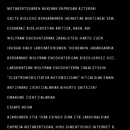
METABERTSOAREN AUKERAK ENPRESAN AZTERGAI
GAZTE BIOLOGO BERGARARREN IKERKETAK MINTZAGAI SEMINARIXOAN
EUSKARAZ BIDEJOKOETAN ARITZEA, BADA, BAI
WOLFRAM ENCOUNTERRAK ZABALOTEGI HARTU ZUEN
IKUSGAI DAGO LABORATORIUMEN ‘HONDAKIN JASANGARRIAK: FIKZIOA EDO ERREALITATEA?’ ERAKUSKETA
BERGARAKO WOLFRAM ENCOUNTER-EAN BIDEOJOKOEZ GOZATZEKO ELKARTUKO GARA
LARUNBATEAN WOLFRAM ENCOUNTERRA ZABALOTEGIN
“ELEKTROMOBILITATEA AUTOMOZIOAN” HITZALDIAK EMAN DIO HASIERA AURTENGO ZTB JARDUNALDIEI
ANTZINAKO ZIENTZIALARIAK BIHURTU GAITEZEN!
EMAKUME ZIENTZIALARIAK
ESCAPE ROOM
AZAROAREN 2TIK 13RA EGINGO DIRA ZTB JARDUNALDIAK
ENPRESA METABERTSOAN, HIRU DIMENTSIOKO INTERNET BERRIRANTZ