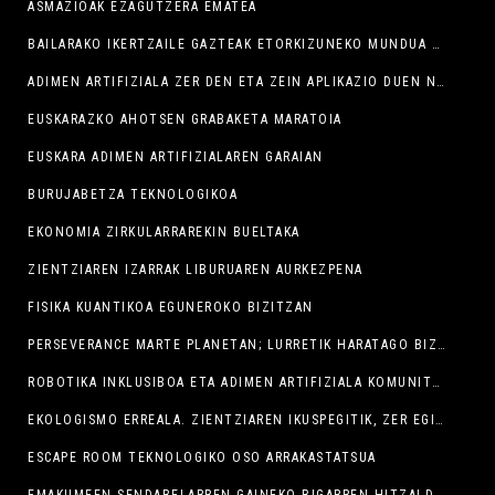
ASMAZIOAK EZAGUTZERA EMATEA
BAILARAKO IKERTZAILE GAZTEAK ETORKIZUNEKO MUNDUA MOLDATZEN
ADIMEN ARTIFIZIALA ZER DEN ETA ZEIN APLIKAZIO DUEN NEGOZIO-ESTRATEGIAN
EUSKARAZKO AHOTSEN GRABAKETA MARATOIA
EUSKARA ADIMEN ARTIFIZIALAREN GARAIAN
BURUJABETZA TEKNOLOGIKOA
EKONOMIA ZIRKULARRAREKIN BUELTAKA
ZIENTZIAREN IZARRAK LIBURUAREN AURKEZPENA
FISIKA KUANTIKOA EGUNEROKO BIZITZAN
PERSEVERANCE MARTE PLANETAN; LURRETIK HARATAGO BIZITZAREN BILA
ROBOTIKA INKLUSIBOA ETA ADIMEN ARTIFIZIALA KOMUNITATE OSOAREN ONERAKO: ERRONKA ETIKOA
EKOLOGISMO ERREALA. ZIENTZIAREN IKUSPEGITIK, ZER EGIN DEZAKEZU PLANETA BABESTEKO.
ESCAPE ROOM TEKNOLOGIKO OSO ARRAKASTATSUA
EMAKUMEEN SENDABELARREN GAINEKO BIGARREN HITZALDIAK ERE HARRERA OSO ONA