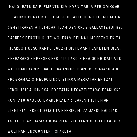
INAUGURATU DA ELEMENTU KIMIKOEN TAULA PERIODIKOAREN ERAKUSKETA
ITSASOKO PLASTIKO ETA MIKROPLASTIKOEN HITZALDIA ORDU LAURDEN ATZERATUKO DA ERAILKETA MATXISTAREN AURKAKO KONTZENTRAZIOA BUKATU ARTE
GENETIKAREN AITZINDARI IZAN DEN CRUZ GALLASTEGUI BERGARARRAREN LANA EZAGUTU DUGU
BARREEK BEROTU DUTE WOLFRAM DEUNA UMOREZKO EKITALDI ZIENTIFIKOA
RICARDO HUESO KANPO EGUZKI SISTEMAN PLANETEN BILAKETEZ ARITU DA
BERGARAKO ENPRESEK EKOIZTUTAKO PIEZA GONBIDATUA IKUSGAI LABORATORIUM-EN
WOLFRAMIOAREN ERABILERA INDUSTRIAN: BERGARAKO ADIBIDEAK
PROGRAMAZIO NEUROLINGUISTIKOA MERKATARIENTZAT
“EBOLUZIOA: DINOSAUROETATIK HEGAZTIETARA” ERAKUSKETA AZAROAREN 10ERA ARTE
KONTATU GABEKO EMAKUMEAK ARTEAREN HISTORIAN
ZIENTZIA TEKNOLOGIA ETA BERRIKUNTZA JARDUNALDIAK HASI DIRA
ASTELEHEAN HASIKO DIRA ZIENTZIA TEKNOLOGIA ETA BERRIKUNTZA JARDUNALDIAK
WOLFRAM ENCOUNTER TOPAKETA