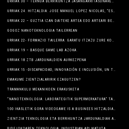
URRIAK 30 – TERNUA BERRIKUNTZA JASANGARRITASUNAREN EREDU
URRIAK 24. HITZALDIA: JOSE MANUEL LOPEZ NICOLAS, “ESPIOI BAT SUPERMERKATUAN”
URRIAK 22 – GUZTIA IZAN DAITEKE ARTEA EDO ARTEARI BEGIRADA DESBERDIN BAT
GOGOZ NANOTEKNOLOGIA TAILERREAN
URRIAK 22- FORMAZIO TAILERRA: GARATU ITZAZU ZURE KOMUNIKAZIO-TREBETASUNAK
URRIAK 19 – BASQUE GAME LAB AZOKA.
URRIAK 18 ZTB JARDUNALDIEN AURKEZPENA
URRIAK 15 -DISCAPACIDAD, INNOVACIÓN E INCLUSIÓN, UN TRINOMIO SIN BARRERAS – EDURNE ALVAREZ DE MON
EMAKUME ZIENTZIALARIRIK EZAGUTZEN?
TRAMANKULU MEKANIKOEN ERAKUSKETA
“NANOTEKNOLOGIA: LABORATEGITIK SUPERMERKATURA” TAILERRA.
100 IKASLETIK GORA VIDEOGAME IS A BUSINEES HITZALDIAN
ZIENTZIA TEKNOLOGIA ETA BERRIKUNTZA JARDUNALDIAK ARE ETA ZABALAGO
BIDEJOKOAREN TEKNOLOGIA, INDUSTRIAN APLIKATUTA