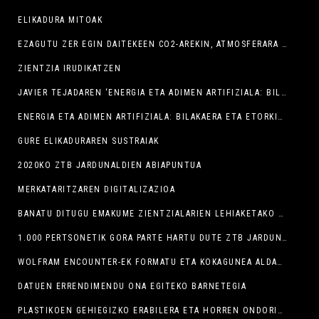
ELIKADURA MITOAK
EZAGUTU ZER EGIN DAITEKEEN CO2-AREKIN, ATMOSFERARA JAURTI BEHARREAN
ZIENTZIA IRUDIKATZEN
JAVIER TEJADAREN ‘ENERGIA ETA ADIMEN ARTIFIZIALA: BILAKAERA ETA ETORKIZUNA’ HITZALDIA HEMEN IKUSGAI
ENERGIA ETA ADIMEN ARTIFIZIALA: BILAKAERA ETA ETORKIZUNA
GURE ELIKADURAREN SUSTRAIAK
2020KO ZTB JARDUNALDIEN ABIAPUNTUA
MERKATARITZAREN DIGITALIZAZIOA
BANATU DITUGU EMAKUME ZIENTZIALARIEN LEHIAKETAKO SARIAK
1.000 PERTSONETIK GORA PARTE HARTU DUTE ZTB JARDUNALDIETAN
WOLFRAM ENCOUNTER-EK FORMATU ETA KOKAGUNEA ALDATU DU
DATUEN ERRENDIMENDU ONA EGITEKO BARNETEGIA
PLASTIKOEN GEHIEGIZKO ERABILERA ETA HORREN ONDORIOAK IZAN DITUGU HIZPIDE