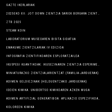
GAZTE IKERLARIAK
2025EKO XII. JOT DOWN ZIENTZIA SARIEK BERGARA ZIENTZIAREN EPIZENTRO BIHURTU DUTE ASTEBURUAN
ZTB 2025
STEAM KOIN
LABORATORIUM MUSEOAREN BISITA GIDATUA
EMAKUME ZIENTZILARIAK IV EDIZIOA
INFOGRAFIA ZIENTIFIKOAREN ESPLORATZAILEA
IKUSPEGI KUANTIKOAK: IKUSEZINAREN ZIENTZIA ESPERIMENTALA
MINIATURAZKO ZIENTZIALARIENTZAT (FAMILIA-JARDUERAK)
ADIMEN GELDIEZINAK (HELDUENTZAKO JARDUERAK)
IDEIEN KIMIKA. UNIBERTSO KIMIKOAREN AZKEN MUGA
ADIMEN ARTIFIZIAL GENERATIBOA: APLIKAZIO ESPEZIFIKOAK NEGOZIO TXIKIENTZAT
KOLOREEN KIMIKA