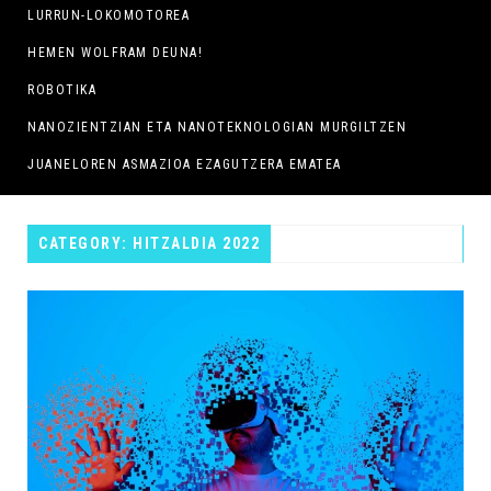
LURRUN-LOKOMOTOREA
HEMEN WOLFRAM DEUNA!
ROBOTIKA
NANOZIENTZIAN ETA NANOTEKNOLOGIAN MURGILTZEN
JUANELOREN ASMAZIOA EZAGUTZERA EMATEA
CATEGORY: HITZALDIA 2022