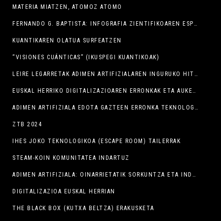
MATERIA MIATZEN, ATOMOZ ATOMO
FERNANDO G. BAPTISTA: INFOGRAFIA ZIENTIFIKOAREN ESPLORATZAILEA
KUANTIKAREN OLATUA SURFEATZEN
“VISIONES CUÁNTICAS” (IKUSPEGI KUANTIKOAK)
LEIRE LEGARRETAK ADIMEN ARTIFIZIALAREN INGURUKO HITZALDIA ESKAINI DU ZTB BARRUAN
EUSKAL HERRIKO DIGITALIZAZIOAREN ERRONKAK ETA AUKERAK AZTERGAI IZAN DITUZTE ZTBN
ADIMEN ARTIFIZIALA EDOTA GAZTEEN ERRONKA TEKNOLOGIKOAK IZANGO DIRA BERGARAKO ZTB JARDUNALDIEN ARDATZ NAGUSIAK
ZTB 2024
IHES JOKO TEKNOLOGIKOA (ESCAPE ROOM) TAILERRAK
STEAM-KOIN KOMUNITATEA INDARTUZ
ADIMEN ARTIFIZIALA: OINARRIETATIK SORKUNTZA ETA INDUSTRIARA
DIGITALIZAZIOA EUSKAL HERRIAN
THE BLACK BOX (KUTXA BELTZA) ERAKUSKETA