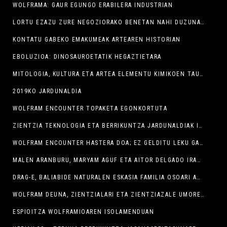
WOLFRAMA: GAUR EGUNGO ERABILERA INDUSTRIAN
LORTU EZAZU ZURE NEGOZIORAKO BENETAN NAHI DUZUNA, PNL
KONTATU GABEKO EMAKUMEAK ARTEAREN HISTORIAN
EBOLUZIOA: DINOSAUROETATIK HEGAZTIETARA
MITOLOGIA, KULTURA ETA ARTEA ELEMENTU KIMIKOEN TAULA PERIODIKOAN
2019KO JARDUNALDIA
WOLFRAM ENCOUNTER TOPAKETA EGONKORTUTA
ZIENTZIA TEKNOLOGIA ETA BERRIKUNTZA JARDUNALDIAK INOIZ BAINO ARRAKASTATSUAGO
WOLFRAM ENCOUNTER HASTERA DOA; EZ GELDITU LEKU GABE
MALEN ARANBURU, MARYAM AGUF ETA AITOR DELGADO IRABAZLE ‘EMAKUME ZIENTZIALARIRIK EZAGUTZEN?” LEHIAKETAN
DRAG-E, BALIABIDE NATURALEN ESKASIA FAMILIA OSOARI AZALDUA
WOLFRAM DEUNA, ZIENTZIALARI ETA ZIENTZIAZALE UMORETSUENEN LURRALDEA IZAN ZEN ATZO SEMINARIXOA
ESPIOITZA WOLFRAMIOAREN ISOLAMENDUAN