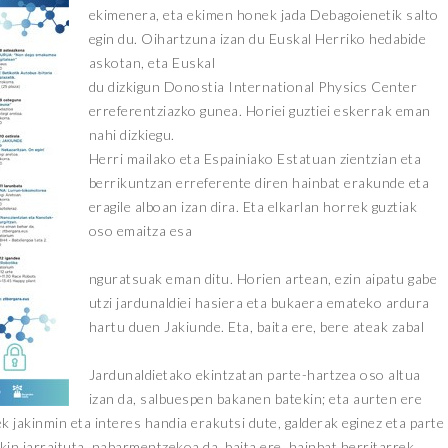
ekimenera, eta ekimen honek jada Debagoienetik salto
egin du. Oihartzuna izan du Euskal Herriko hedabide
askotan, eta Euskal
du dizkigun Donostia International Physics Center
erreferentziazko gunea. Horiei guztiei eskerrak eman
nahi dizkiegu.
Herri mailako eta Espainiako Estatuan zientzian eta
berrikuntzan erreferente diren hainbat erakunde eta
eragile alboan izan dira. Eta elkarlan horrek guztiak
oso emaitza esa
nguratsuak eman ditu. Horien artean, ezin aipatu gabe
utzi jardunaldiei hasiera eta bukaera emateko ardura
hartu duen Jakiunde. Eta, baita ere, bere ateak zabal
Jardunaldietako ekintzatan parte-hartzea oso altua
izan da, salbuespen bakanen batekin; eta aurten ere
ek jakinmin eta interes handia erakutsi dute, galderak eginez eta parte
kin jarraituta, nabarmentzekoa da, baita ere, hainbat herritarrek