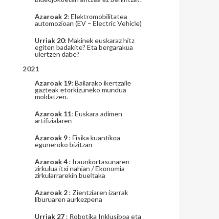
Azaroak 2
: Elektromobilitatea
automozioan (EV – Electric Vehicle)
Urriak 20
: Makinek euskaraz hitz
egiten badakite? Eta bergarakua
ulertzen dabe?
2021
Azaroak 19:
Bailarako ikertzaile
gazteak etorkizuneko mundua
moldatzen.
Azaroak 11
: Euskara adimen
artifizialaren
Azaroak 9
: Fisika kuantikoa
eguneroko bizitzan
Azaroak 4
: Iraunkortasunaren
zirkulua itxi nahian / Ekonomia
zirkularrarekin bueltaka
Azaroak 2
: Zientziaren izarrak
liburuaren aurkezpena
Urriak 27
: Robotika Inklusiboa eta