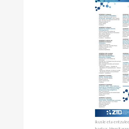
ikusle eta entzule
hartuz. Herritarre