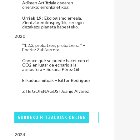
Adimen Artifiziala osoaren
onerako: erronka etikoa.
Urriak 19
: Ekologismo erreala.
Zientziaren ikuspegitik, zer egin
dezakezu planeta babesteko.
2020
“1,2,3, probatzen, probatzen…” –
Eneritz Zubizarreta
Conoce qué se puede hacer con el
CO2 en lugar de echarlo a la
atmósfera – Susana Pérez Gil
Elikadura mitoak – Bittor Rodriguez
ZTB GOIENAGUSI Juanjo Alvarez
AURREKO HITZALDIAK ONLINE
2024