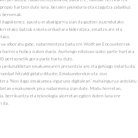
propio hartzen dute lana, beraien jakinduria eta ezagutza zabalduz.
k beroenak.
i dagokionez, apustu erabakigarria izan da gazteei zuzendutako
lerretako batzuk eskola orduetara bideratzea, emaitza are eta
lako.
rua alboratu gabe, nabarmentzea baita ere Wolfram Encounterrak
a harrera hobea izaten duela. Aurtengo edizioan iazko parte-hartzea
100 pertsonetik gora parte hartu dute.
n jardunaldietan emakumearen presentzia are eta gehiago indartu da.
inbat hitzaldi gidatu dituzte; Emakunderekin eta .eus
tera ‘Non dago emakumea ingurune digitalean’ mahaingurua antolatu
guztietan emakumeek pisu nabarmena izan dute. Modu horretan,
, berrikuntza eta teknologia alorretan egiten duten lana ere
n da.