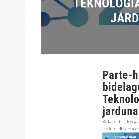
TEKNOLOGI
JARD
Parte-h
bidelag
Teknolo
jarduna
Bukatu dira Berga
jardunaldiak eta e