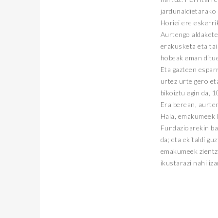
jardunaldietarako 
Horiei ere eskerri
Aurtengo aldakete
erakusketa eta tai
hobeak eman ditue
Eta gazteen espar
urtez urte gero et
bikoiztu egin da, 
Era berean, aurte
Hala, emakumeek ha
Fundazioarekin ba
da; eta ekitaldi 
emakumeek zientzia
ikustarazi nahi iza