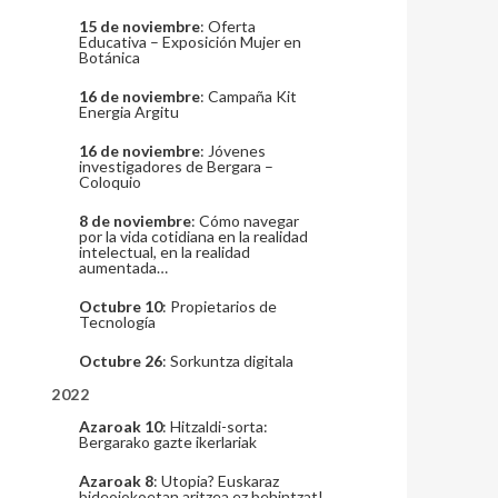
15 de noviembre
: Oferta
Educativa – Exposición Mujer en
Botánica
16 de noviembre
: Campaña Kit
Energia Argitu
16 de noviembre
: Jóvenes
investigadores de Bergara –
Coloquio
8 de noviembre
: Cómo navegar
por la vida cotidiana en la realidad
intelectual, en la realidad
aumentada…
Octubre 10
: Propietarios de
Tecnología
Octubre 26
: Sorkuntza digitala
2022
Azaroak 10
: Hitzaldi-sorta:
Bergarako gazte ikerlariak
Azaroak 8
: Utopia? Euskaraz
bideojokoetan aritzea ez behintzat!