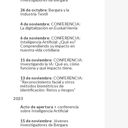
26 de octubre
: Bergara y la
Industria Textil
4 de noviembre
: CONFERENCIA:
La digitalización en Euskal Herria
6 de noviembre
: CONFERENCIA:
Inteligencia Artificial: ¿Qué es?
Comprendiendo su impacto en
nuestra vida cotidiana
11 de noviembre
: CONFERENCIA:
Investigando la IA: Qué es, cómo
funciona y qué impacto tiene.
13 de noviembre
: CONFERENCIA:
“Reconocimiento facial y otros
métodos biométricos de
identificación: Retos y riesgos”
2023
Acto de apertura
+ conferencia
sobre Inteligencia Artificial
15 de noviembre
: Jóvenes
Investigadores de Bergara