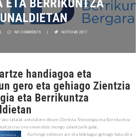
A ETA BERRIKUNTZA
UNALDIETAN
|
NO COMMENTS
|
NOTICIAS 2017
artze handiagoa eta
un gero eta gehiago Zientzia
gia eta Berrikuntza
ldietan
rako Udalak antolatzen dituen Zientzia Teknologia eta Berrikuntza
maitza oso ona eman dute inongo zalantzarik gabe.
Aurtengo edizioan are eta bidelagun gehiago batu dira