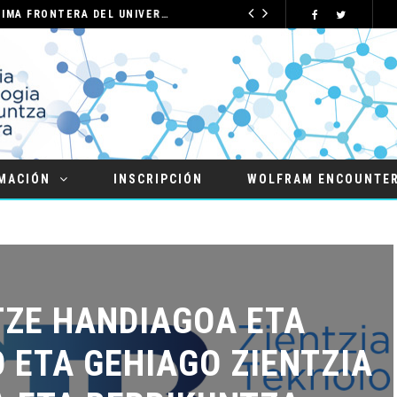
CRÓNICA: “QUÍMICA DE IDEAS. LA ÚLTIMA FRONTERA DEL UNIVERSO QUÍMICO”
NOTICIAS 2025
MACIÓN
INSCRIPCIÓN
WOLFRAM ENCOUNTE
ZE HANDIAGOA ETA
 ETA GEHIAGO ZIENTZIA