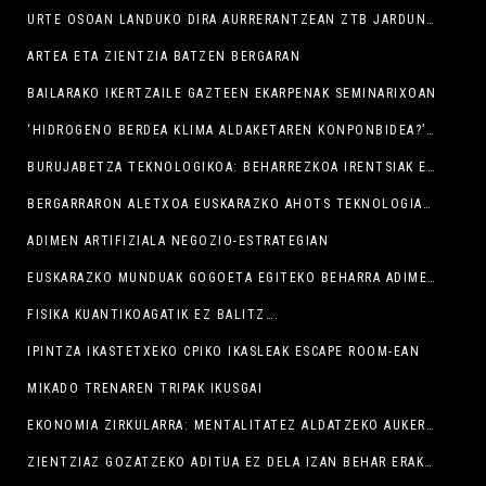
URTE OSOAN LANDUKO DIRA AURRERANTZEAN ZTB JARDUNALDIAK
ARTEA ETA ZIENTZIA BATZEN BERGARAN
BAILARAKO IKERTZAILE GAZTEEN EKARPENAK SEMINARIXOAN
‘HIDROGENO BERDEA KLIMA ALDAKETAREN KONPONBIDEA?’ ERAKUSKETA IKUSGAI LABORATORIUM MUSEOAN
BURUJABETZA TEKNOLOGIKOA: BEHARREZKOA IRENTSIAK EZ IZATEKO
BERGARRARON ALETXOA EUSKARAZKO AHOTS TEKNOLOGIAK GARATZEKO BIDEAN
ADIMEN ARTIFIZIALA NEGOZIO-ESTRATEGIAN
EUSKARAZKO MUNDUAK GOGOETA EGITEKO BEHARRA ADIMEN ARTIFIZIALAREN GARAIAN
FISIKA KUANTIKOAGATIK EZ BALITZ….
IPINTZA IKASTETXEKO CPIKO IKASLEAK ESCAPE ROOM-EAN
MIKADO TRENAREN TRIPAK IKUSGAI
EKONOMIA ZIRKULARRA: MENTALITATEZ ALDATZEKO AUKERA ETA BEHARRA
ZIENTZIAZ GOZATZEKO ADITUA EZ DELA IZAN BEHAR ERAKUTSI DU RICARDO HUESO ASTROFISIKARIAK