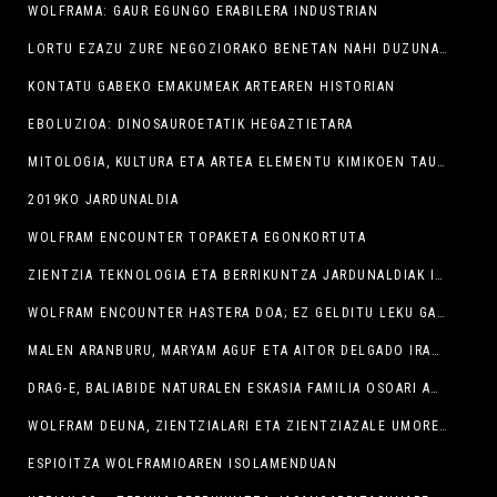
WOLFRAMA: GAUR EGUNGO ERABILERA INDUSTRIAN
LORTU EZAZU ZURE NEGOZIORAKO BENETAN NAHI DUZUNA, PNL
KONTATU GABEKO EMAKUMEAK ARTEAREN HISTORIAN
EBOLUZIOA: DINOSAUROETATIK HEGAZTIETARA
MITOLOGIA, KULTURA ETA ARTEA ELEMENTU KIMIKOEN TAULA PERIODIKOAN
2019KO JARDUNALDIA
WOLFRAM ENCOUNTER TOPAKETA EGONKORTUTA
ZIENTZIA TEKNOLOGIA ETA BERRIKUNTZA JARDUNALDIAK INOIZ BAINO ARRAKASTATSUAGO
WOLFRAM ENCOUNTER HASTERA DOA; EZ GELDITU LEKU GABE
MALEN ARANBURU, MARYAM AGUF ETA AITOR DELGADO IRABAZLE ‘EMAKUME ZIENTZIALARIRIK EZAGUTZEN?” LEHIAKETAN
DRAG-E, BALIABIDE NATURALEN ESKASIA FAMILIA OSOARI AZALDUA
WOLFRAM DEUNA, ZIENTZIALARI ETA ZIENTZIAZALE UMORETSUENEN LURRALDEA IZAN ZEN ATZO SEMINARIXOA
ESPIOITZA WOLFRAMIOAREN ISOLAMENDUAN