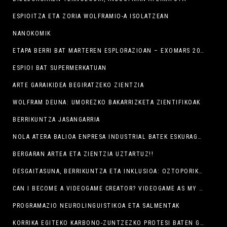
ESPIOITZA ETA ZORIA WOLFRAMIO-A ISOLATZEAN
NANOKOMIK
ETAPA BERRI BAT MARTEREN ESPLORAZIOAN – EXOMARS 2020 MISIOA
ESPIOI BAT SUPERMERKATUAN
ARTE GARAIKIDEA BEGIRATZEKO ZIENTZIA
WOLFRAM DEUNA: UMOREZKO BAKARRIZKETA ZIENTIFIKOAK
BERRIKUNTZA JASANGARRIA
NOLA ATERA BALIOA ENPRESA INDUSTRIAL BATEK ESKURAGARRI DITUEN DATU-KOPURU GERO ETA HANDIAGOETATIK, ERA PRAKTIKOAN.
BERGARAN ARTEA ETA ZIENTZIA UZTARTUZ!!
DESGAITASUNA, BERRIKUNTZA ETA INKLUSIOA: OZTOPORIK GABEKO TRINOMIOA.
CAN I BECOME A VIDEOGAME CREATOR? VIDEOGAME AS MY BUSINESS
PROGRAMAZIO NEUROLINGUISTIKOA ETA SALMENTAK
KORRIKA EGITEKO KARBONO-ZUNTZEZKO PROTESI BATEN GARAPENA