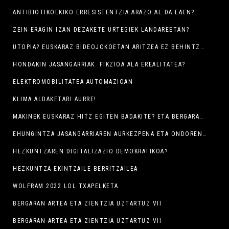
ANTIBIOTIKOEKIKO ERRESISTENTZIA ARAZO AL DA EAEN?
ZEIN ERAGIN IZAN DEZAKETE URTEGIEK LANDAREETAN?
UTOPIA? EUSKARAZ BIDEOJOKOETAN ARITZEA EZ BEHINTZAT!
HONDAKIN JASANGARRIAK: FIKZIOA ALA EREALITATEA?
ELEKTROMOBILITATEA AUTOMAZIOAN
KLIMA ALDAKETARI AURRE!
MAKINEK EUSKARAZ HITZ EGITEN BADAKITE? ETA BERGARAKUA ULERTZEN DABE?.
EHUNGINTZA JASANGARRIAREN AURKEZPENA ETA ONDOREN DISEINUEN ERAKUSKETA
HEZKUNTZAREN DIGITALIZAZIO DEMOKRATIKOA?
HEZKUNTZA EKINTZAILE BERRITZAILEA
WOLFRAM 2022 LOL TXAPELKETA
BERGARAN ARTEA ETA ZIENTZIA UZTARTUZ VII
BERGARAN ARTEA ETA ZIENTZIA UZTARTUZ VII