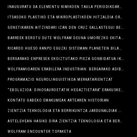
INAUGURATU DA ELEMENTU KIMIKOEN TAULA PERIODIKOAREN ERAKUSKETA
ITSASOKO PLASTIKO ETA MIKROPLASTIKOEN HITZALDIA ORDU LAURDEN ATZERATUKO DA ERAILKETA MATXISTAREN AURKAKO KONTZENTRAZIOA BUKATU ARTE
GENETIKAREN AITZINDARI IZAN DEN CRUZ GALLASTEGUI BERGARARRAREN LANA EZAGUTU DUGU
BARREEK BEROTU DUTE WOLFRAM DEUNA UMOREZKO EKITALDI ZIENTIFIKOA
RICARDO HUESO KANPO EGUZKI SISTEMAN PLANETEN BILAKETEZ ARITU DA
BERGARAKO ENPRESEK EKOIZTUTAKO PIEZA GONBIDATUA IKUSGAI LABORATORIUM-EN
WOLFRAMIOAREN ERABILERA INDUSTRIAN: BERGARAKO ADIBIDEAK
PROGRAMAZIO NEUROLINGUISTIKOA MERKATARIENTZAT
“EBOLUZIOA: DINOSAUROETATIK HEGAZTIETARA” ERAKUSKETA AZAROAREN 10ERA ARTE
KONTATU GABEKO EMAKUMEAK ARTEAREN HISTORIAN
ZIENTZIA TEKNOLOGIA ETA BERRIKUNTZA JARDUNALDIAK HASI DIRA
ASTELEHEAN HASIKO DIRA ZIENTZIA TEKNOLOGIA ETA BERRIKUNTZA JARDUNALDIAK
WOLFRAM ENCOUNTER TOPAKETA