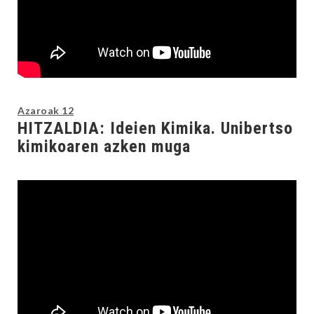
Azaroak 12
HITZALDIA:
Ideien Kimika. Unibertso
kimikoaren azken muga