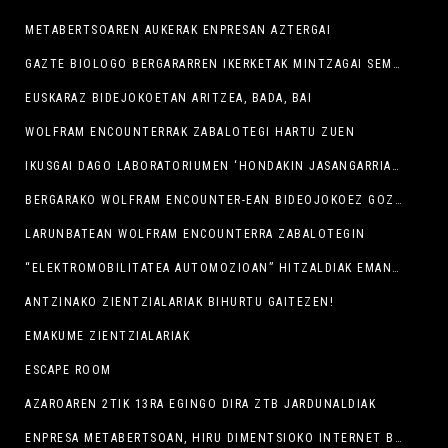
METABERTSOAREN AUKERAK ENPRESAN AZTERGAI
GAZTE BIOLOGO BERGARARREN IKERKETAK MINTZAGAI SEMINARIXOAN
EUSKARAZ BIDEJOKOETAN ARITZEA, BADA, BAI
WOLFRAM ENCOUNTERRAK ZABALOTEGI HARTU ZUEN
IKUSGAI DAGO LABORATORIUMEN ‘HONDAKIN JASANGARRIAK: FIKZIOA EDO ERREALITATEA?’ ERAKUSKETA
BERGARAKO WOLFRAM ENCOUNTER-EAN BIDEOJOKOEZ GOZATZEKO ELKARTUKO GARA
LARUNBATEAN WOLFRAM ENCOUNTERRA ZABALOTEGIN
“ELEKTROMOBILITATEA AUTOMOZIOAN” HITZALDIAK EMAN DIO HASIERA AURTENGO ZTB JARDUNALDIEI
ANTZINAKO ZIENTZIALARIAK BIHURTU GAITEZEN!
EMAKUME ZIENTZIALARIAK
ESCAPE ROOM
AZAROAREN 2TIK 13RA EGINGO DIRA ZTB JARDUNALDIAK
ENPRESA METABERTSOAN, HIRU DIMENTSIOKO INTERNET BERRIRANTZ