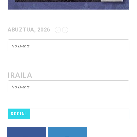
ABUZTUA, 2026
No Events
IRAILA
No Events
SOCIAL