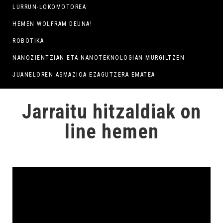
LURRUN-LOKOMOTOREA
HEMEN WOLFRAM DEUNA!
ROBOTIKA
NANOZIENTZIAN ETA NANOTEKNOLOGIAN MURGILTZEN
JUANELOREN ASMAZIOA EZAGUTZERA EMATEA
Jarraitu hitzaldiak on
line hemen