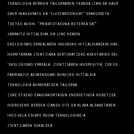
TEKNOLOGIA BERRIEN TAILERRAREN TXANDA IZAN DA GAUR
GAUR INAUGURATU DA “ILUSTARCIENCIA7” ERAKUSKETA
TXETXU AUSIN: “PRIBATUTASUNA BOTEREA DA””
JARRAITU HITZALDIAK ON LINE HEMEN
EKOLOGISMO ERREALAREN INGURUKO HITZALDIAREKIN HASI DIRA AURTENGO ZTB JARDUNALDIAK
HERRITARRAK ZIENTZIARA GERTURATZEKO ASKOTARIKO EKIMENAK EGINGO DIRA ZTB JARDUNALDIETAN
‘EKOLOGISMO ERREALA. ZIENTZIAREN IKUSPEGITIK, ZER EGIN DEZAKEZU PLANETA BABESTEKO’ HITZALDIA
FABRIKAZIO ADIMENDUARI BURUZKO HITZALDIA
TEKNOLOGIA AURRERATUEN TAILERRA
ZURE ETXEKO ERAGINKORTASUN ENERGETIKOA HOBETZEKO TAILERRA
HIDROGENO BERDEA IZANGO OTE DA KLIMA ALDAKETAREN KONPONBIDEA?
IHES-GELA ESCAPE ROOM TEKNOLOGIKO-A
ZIENTZIAREN SUKALDEA