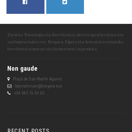
FACEBOOK
TWITTER
Zientzia Teknologia eta Berrikuntza alorren gizarteratzea eta
sustapena batez ere, Bergara, Elgeta eta Antzuola eremutako
herritarrei enpresei eta komertzioei zuzenduta.
Non gaude
Plaza de San Martín Aguirre
laboratorium@bergara.eus
+34 943 76 90 03
RECENT POSTS