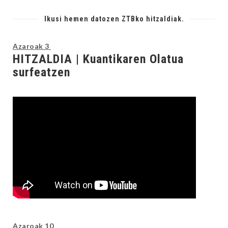
Ikusi hemen datozen ZTBko hitzaldiak.
Azaroak 3
HITZALDIA | Kuantikaren Olatua
surfeatzen
Azaroak 10