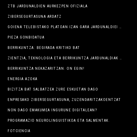
ZTB JARDUNALDIEN AURKEZPEN OFIZIALA
ZIBERSEGURTASUNA ARDATZ
GOIENA TELEBISTAKO PLATOAN IZAN GARA JARDUNALDIEI BURUZ HITZ EGITEN
PIEZA GONBIDATUA
BERRIKUNTZA: BEGIRADA KRITIKO BAT
ZIENTZIA, TEKNOLOGIA ETA BERRIKUNTZA JARDUNALDIAK BERGARAN
BERRIKUNTZA NEKAZARITZAN. ON EGIN!
ENERGIA AZOKA
BIZITZA BAT SALBATZEA ZURE ESKUETAN DAGO
ENPRESAKO ZIBERSEGURTASUNA, ZUZENDARITZAKOENTZAT
NON DAGO EMAKUMEA INGURUNE DIGITALEAN?
PROGRAMAZIO NEUROLINGUISTIKOA ETA SALMENTAK.
FOTCIENCIA