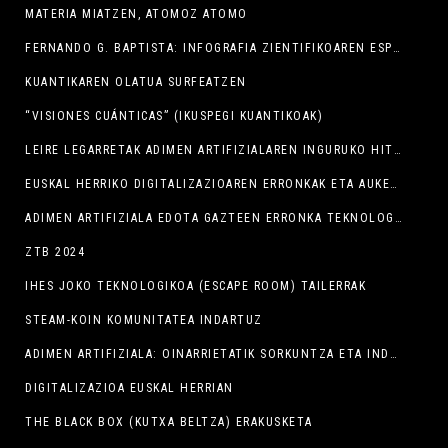
MATERIA MIATZEN, ATOMOZ ATOMO
FERNANDO G. BAPTISTA: INFOGRAFIA ZIENTIFIKOAREN ESPLORATZAILEA
KUANTIKAREN OLATUA SURFEATZEN
“VISIONES CUÁNTICAS” (IKUSPEGI KUANTIKOAK)
LEIRE LEGARRETAK ADIMEN ARTIFIZIALAREN INGURUKO HITZALDIA ESKAINI DU ZTB BARRUAN
EUSKAL HERRIKO DIGITALIZAZIOAREN ERRONKAK ETA AUKERAK AZTERGAI IZAN DITUZTE ZTBN
ADIMEN ARTIFIZIALA EDOTA GAZTEEN ERRONKA TEKNOLOGIKOAK IZANGO DIRA BERGARAKO ZTB JARDUNALDIEN ARDATZ NAGUSIAK
ZTB 2024
IHES JOKO TEKNOLOGIKOA (ESCAPE ROOM) TAILERRAK
STEAM-KOIN KOMUNITATEA INDARTUZ
ADIMEN ARTIFIZIALA: OINARRIETATIK SORKUNTZA ETA INDUSTRIARA
DIGITALIZAZIOA EUSKAL HERRIAN
THE BLACK BOX (KUTXA BELTZA) ERAKUSKETA