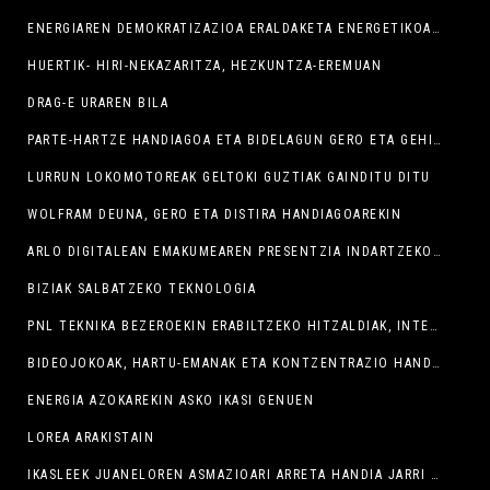
ENERGIAREN DEMOKRATIZAZIOA ERALDAKETA ENERGETIKOAREN BIDEZ
HUERTIK- HIRI-NEKAZARITZA, HEZKUNTZA-EREMUAN
DRAG-E URAREN BILA
PARTE-HARTZE HANDIAGOA ETA BIDELAGUN GERO ETA GEHIAGO ZIENTZIA TEKNOLOGIA ETA BERRIKUNTZA JARDUNALDIETAN
LURRUN LOKOMOTOREAK GELTOKI GUZTIAK GAINDITU DITU
WOLFRAM DEUNA, GERO ETA DISTIRA HANDIAGOAREKIN
ARLO DIGITALEAN EMAKUMEAREN PRESENTZIA INDARTZEKO ARGI IZPIAK
BIZIAK SALBATZEKO TEKNOLOGIA
PNL TEKNIKA BEZEROEKIN ERABILTZEKO HITZALDIAK, INTERES HANDIA
BIDEOJOKOAK, HARTU-EMANAK ETA KONTZENTRAZIO HANDIA WOLFRAM ENCOUNTERREAN
ENERGIA AZOKAREKIN ASKO IKASI GENUEN
LOREA ARAKISTAIN
IKASLEEK JUANELOREN ASMAZIOARI ARRETA HANDIA JARRI DIOTE