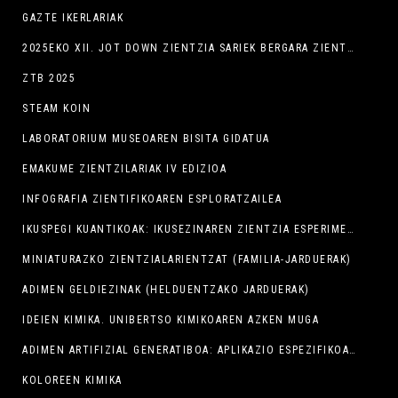
GAZTE IKERLARIAK
2025EKO XII. JOT DOWN ZIENTZIA SARIEK BERGARA ZIENTZIAREN EPIZENTRO BIHURTU DUTE ASTEBURUAN
ZTB 2025
STEAM KOIN
LABORATORIUM MUSEOAREN BISITA GIDATUA
EMAKUME ZIENTZILARIAK IV EDIZIOA
INFOGRAFIA ZIENTIFIKOAREN ESPLORATZAILEA
IKUSPEGI KUANTIKOAK: IKUSEZINAREN ZIENTZIA ESPERIMENTALA
MINIATURAZKO ZIENTZIALARIENTZAT (FAMILIA-JARDUERAK)
ADIMEN GELDIEZINAK (HELDUENTZAKO JARDUERAK)
IDEIEN KIMIKA. UNIBERTSO KIMIKOAREN AZKEN MUGA
ADIMEN ARTIFIZIAL GENERATIBOA: APLIKAZIO ESPEZIFIKOAK NEGOZIO TXIKIENTZAT
KOLOREEN KIMIKA