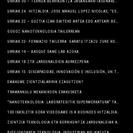
URRIAK 30 – TERNUA BERRIKUNTZA JASANGARRITASUNAREN EREDU
URRIAK 24. HITZALDIA: JOSE MANUEL LOPEZ NICOLAS, “ESPIOI BAT SUPERMERKATUAN”
URRIAK 22 – GUZTIA IZAN DAITEKE ARTEA EDO ARTEARI BEGIRADA DESBERDIN BAT
GOGOZ NANOTEKNOLOGIA TAILERREAN
URRIAK 22- FORMAZIO TAILERRA: GARATU ITZAZU ZURE KOMUNIKAZIO-TREBETASUNAK
URRIAK 19 – BASQUE GAME LAB AZOKA.
URRIAK 18 ZTB JARDUNALDIEN AURKEZPENA
URRIAK 15 -DISCAPACIDAD, INNOVACIÓN E INCLUSIÓN, UN TRINOMIO SIN BARRERAS – EDURNE ALVAREZ DE MON
EMAKUME ZIENTZIALARIRIK EZAGUTZEN?
TRAMANKULU MEKANIKOEN ERAKUSKETA
“NANOTEKNOLOGIA: LABORATEGITIK SUPERMERKATURA” TAILERRA.
100 IKASLETIK GORA VIDEOGAME IS A BUSINEES HITZALDIAN
ZIENTZIA TEKNOLOGIA ETA BERRIKUNTZA JARDUNALDIAK ARE ETA ZABALAGO
BIDEJOKOAREN TEKNOLOGIA, INDUSTRIAN APLIKATUTA