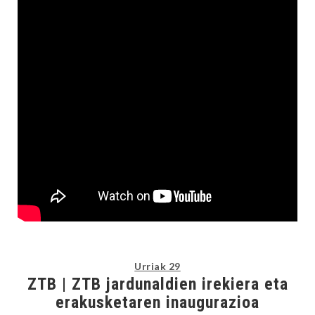
Urriak 29
ZTB | ZTB jardunaldien irekiera eta
erakusketaren inaugurazioa