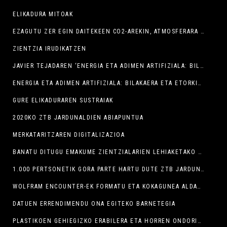
ELIKADURA MITOAK
EZAGUTU ZER EGIN DAITEKEEN CO2-AREKIN, ATMOSFERARA JAURTI BEHARREAN
ZIENTZIA IRUDIKATZEN
JAVIER TEJADAREN ‘ENERGIA ETA ADIMEN ARTIFIZIALA: BILAKAERA ETA ETORKIZUNA’ HITZALDIA HEMEN IKUSGAI
ENERGIA ETA ADIMEN ARTIFIZIALA: BILAKAERA ETA ETORKIZUNA
GURE ELIKADURAREN SUSTRAIAK
2020KO ZTB JARDUNALDIEN ABIAPUNTUA
MERKATARITZAREN DIGITALIZAZIOA
BANATU DITUGU EMAKUME ZIENTZIALARIEN LEHIAKETAKO SARIAK
1.000 PERTSONETIK GORA PARTE HARTU DUTE ZTB JARDUNALDIETAN
WOLFRAM ENCOUNTER-EK FORMATU ETA KOKAGUNEA ALDATU DU
DATUEN ERRENDIMENDU ONA EGITEKO BARNETEGIA
PLASTIKOEN GEHIEGIZKO ERABILERA ETA HORREN ONDORIOAK IZAN DITUGU HIZPIDE