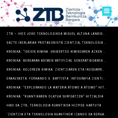
ZTB – IHES JOKO TEKNOLOGIKOA MIGUEL ALTUNA LANBIDE HEZIKETA ZENTROAN
GAZTE IKERLARIAK PROTAGONISTA ZIENTZIA, TEKNOLOGIA ETA BERRIKUNTZAREN ASTEAN BERGARAN
KRONIKA: “IDEIEN KIMIKA. UNIBERTSO KIMIKOAREN AZKEN MUGA” HITZALDIA
KRONIKA: BERGARAN ADIMEN ARTIFIZIAL GENERATIBOAREN AUKERAK NEGOZIO TXIKIENTZAT
KRONIKA: KOLOREEN KIMIKA: ZIENTZIAREN ETA IKUSGARRITASUNAREN ARTEKO ELKARGUNEA
ERAKUSKETA: FERNANDO G. BAPTISTA: INFOGRAFIA ZIENTIFIKOAREN ESPLORATZAILEA
KRONIKA: “EXPLORANDO LA MATERIA ÁTOMO A ÁTOMO” HITZALDIA
KRONIKA: “KUANTIKAREN OLATUA SURFEATZEN” HITZALDIA
HASI DA ZTB, TEKNOLOGIA KUANTIKOA HIZPIDE HARTUTA
‘ZIENTZIA ETA TEKNOLOGIA KUANTIKOA’ IZANGO DA BERGARAKO ZTB JARDUNALDIEN AURTENGO GAIA