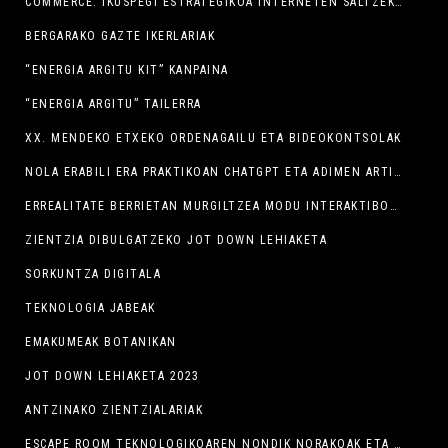
COMMERCE: IKUSPEGI ESTRATEGIKOA INTERNETEN SALTZEKO
BERGARAKO GAZTE IKERLARIAK
“ENERGIA ARGITU KIT” KANPAINA
“ENERGIA ARGITU” TAILERRA
XX. MENDEKO ETXEKO ORDENAGAILU ETA BIDEOKONTSOLAK
NOLA ERABILI ERA PRAKTIKOAN CHATGPT ETA ADIMEN ARTIFIZIALEKO BESTE TRESNA SORTZAILE BATZUK
ERREALITATE BERRIETAN MURGILTZEA MODU INTERAKTIBOAN
ZIENTZIA DIBULGATZEKO JOT DOWN LEHIAKETA
SORKUNTZA DIGITALA
TEKNOLOGIA JABEAK
EMAKUMEAK BOTANIKAN
JOT DOWN LEHIAKETA 2023
ANTZINAKO ZIENTZIALARIAK
ESCAPE ROOM TEKNOLOGIKOAREN NONDIK NORAKOAK ETA HELBURUAK