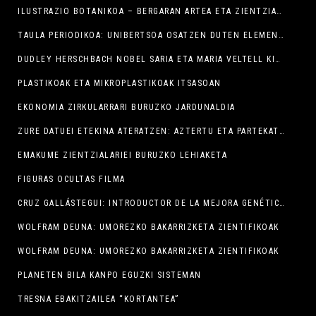
ILUSTRAZIO BOTANIKOA – BERGARAN ARTEA ETA ZIENTZIA UZTARTUZ, IV. EDIZIOA
TAULA PERIODIKOA: UNIBERTSOA OSATZEN DUTEN ELEMENTUAK
DUDLEY HERSCHBACH NOBEL SARIA ETA MARIA VELTELL KIMIKALARI OSPETSUA SEMINARIXOAN
PLASTIKOAK ETA MIKROPLASTIKOAK ITSASOAN
EKONOMIA ZIRKULARRARI BURUZKO JARDUNALDIA
ZURE DATUEI ETEKINA ATERATZEN: AZTERTU ETA PARTEKATU INFORMAZIOA DENBORA ERREALEAN POWER BI ERABILIZ
EMAKUME ZIENTZIALARIEI BURUZKO LEHIAKETA
FIGURAS OCULTAS FILMA
CRUZ GALLÁSTEGUI: INTRODUCTOR DE LA MEJORA GENÉTICA
WOLFRAM DEUNA: UMOREZKO BAKARRIZKETA ZIENTIFIKOAK
WOLFRAM DEUNA: UMOREZKO BAKARRIZKETA ZIENTIFIKOAK
PLANETEN BILA KANPO EGUZKI SISTEMAN
TRESNA EBAKITZAILEA “KORTANTEA”