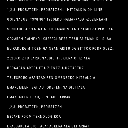
1,2,3, PROBATZEN, PROBATZEN…- HITZALDIA ON LINE
GOIENAGUSI “SWING” 1930EKO HAMARKADA -ZUZENEAN!
SENDABELARREN GAINEKO EMAKUMEEN EZAGUTZA PARTEKATZEKO LEHEN SAIOA EGIN DU GAUR KRIS LIZARRAGAK
CO2AREN GAINEKO IKUSPEGI BERRITZAILEA EMAN DU SUSANA PEREZ GIL ADITUAK
ELIKADURA MITOEN GAINEAN ARITU DA BITTOR RODRIGUEZ ADITUA
2020KO ZTB JARDUNALDIEI IREKIERA OFIZIALA
BERGARAN ARTEA ETA ZIENTZIA UZTARTUZ
TELESFORO ARANZADIREN OMENEZKO HITZALDIA
EMAKUMEENTZAT AUTODEFENTSA DIGITALA
EMAKUMEEN ESKU, SENDABELARRAK
1,2,3, PROBATZEN, PROBATZEN…
ESCAPE ROOM TEKNOLOGIKOA
ERALDAKETA DIGITALA: AUKERA ALA BEHARRA?