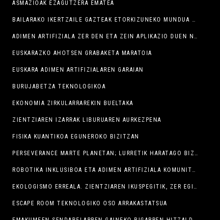
ASMAZIOAK EZAGUTZERA EMATEA
BAILARAKO IKERTZAILE GAZTEAK ETORKIZUNEKO MUNDUA MOLDATZEN
ADIMEN ARTIFIZIALA ZER DEN ETA ZEIN APLIKAZIO DUEN NEGOZIO-ESTRATEGIAN
EUSKARAZKO AHOTSEN GRABAKETA MARATOIA
EUSKARA ADIMEN ARTIFIZIALAREN GARAIAN
BURUJABETZA TEKNOLOGIKOA
EKONOMIA ZIRKULARRAREKIN BUELTAKA
ZIENTZIAREN IZARRAK LIBURUAREN AURKEZPENA
FISIKA KUANTIKOA EGUNEROKO BIZITZAN
PERSEVERANCE MARTE PLANETAN; LURRETIK HARATAGO BIZITZAREN BILA
ROBOTIKA INKLUSIBOA ETA ADIMEN ARTIFIZIALA KOMUNITATE OSOAREN ONERAKO: ERRONKA ETIKOA
EKOLOGISMO ERREALA. ZIENTZIAREN IKUSPEGITIK, ZER EGIN DEZAKEZU PLANETA BABESTEKO.
ESCAPE ROOM TEKNOLOGIKO OSO ARRAKASTATSUA
EMAKUMEEN SENDABELARREN GAINEKO BIGARREN HITZALDIAK ERE HARRERA OSO ONA