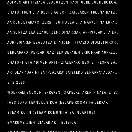
ADIMEN ARTIFIZIALA EZAGUTZEN HASI: GURE EGUNEROKOAN DUEN ERAGINA ULERTU
CHATGPTREN ETA BESTE AA SORTZAILEAREN TRESNA BATZUEN ERABILERA PRAKTIKOA
AA DENDETARAKO: ZERBITZU HOBEA ETA MARKETINA ERRAZAGOA
AA SORTZAILEA EZAGUTZEN: OINARRIAK, ARRISKUAK ETA ERREMINTA GILTZARRIAK
AURPEGIAREN EZAGUTZA ETA IDENTIFIKAZIO BIOMETRIKORAKO BESTE MODU BATZUK: ERRONKAK ETA ARRISKUAK
BERGARAKO IKERLARI GAZTEEK BERAIEN ERRONKAK AURKEZTU DITUZTE ZTB-N
CHATGPT ETA ADIMEN ARTIFIZIALERAKO BESTE TRESNA BATZUK NOLA ERABILI AZTERTU DUTE ZTBN
ARTOLAK “JAKINTZA ‘PLAZARA’ JAISTEKO BEHARRA” ALDARRIKATU DU BERGARAKO ZTBREN IREKIERA EKITALDIAN
ZTB 2023
WOLFRAM ENCOUNTERRAREN TXAPELKETAREN FINALA, ZTBREN BAITAN
IHES JOKO TEKNOLOGIKOA (ESCAPE ROOM) TAILERRAK
STEAM KO IN (STEAM KOMUNITATEA INDARTUZ)
EMAKUME ZIENTZIALARIAK II EDIZIOA