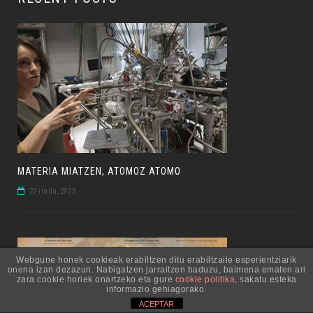
MATERIA MIATZEN, ATOMOZ ATOMO
22 iraila, 2025
Webgune honek cookieak erabiltzen ditu erabiltzaile esperientziarik
onena izan dezazun. Nabigatzen jarraitzen baduzu, baimena ematen ari
zara cookie horiek onartzeko eta gure
cookie politika
, sakatu esteka
informazio gehiagorako.
ACEPTAR