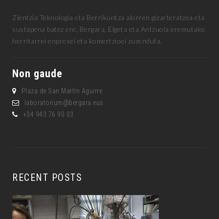
Zientzia Teknologia eta Berrikuntza alorren gizarteratzea eta
sustapena batez ere, Bergara, Elgeta eta Antzuola eremutako
herritarrei enpresei eta komertzioei zuzenduta.
Non gaude
Plaza de San Martín Aguirre
laboratorium@bergara.eus
+34 943 76 90 03
RECENT POSTS