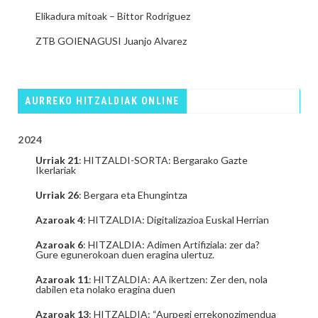
Elikadura mitoak – Bittor Rodriguez
ZTB GOIENAGUSI Juanjo Alvarez
AURREKO HITZALDIAK ONLINE
2024
Urriak 21
: HITZALDI-SORTA: Bergarako Gazte
Ikerlariak
Urriak 26
: Bergara eta Ehungintza
Azaroak 4
: HITZALDIA: Digitalizazioa Euskal Herrian
Azaroak 6
: HITZALDIA: Adimen Artifiziala: zer da?
Gure egunerokoan duen eragina ulertuz.
Azaroak 11
: HITZALDIA: AA ikertzen: Zer den, nola
dabilen eta nolako eragina duen
Azaroak 13
: HITZALDIA: “Aurpegi errekonozimendua