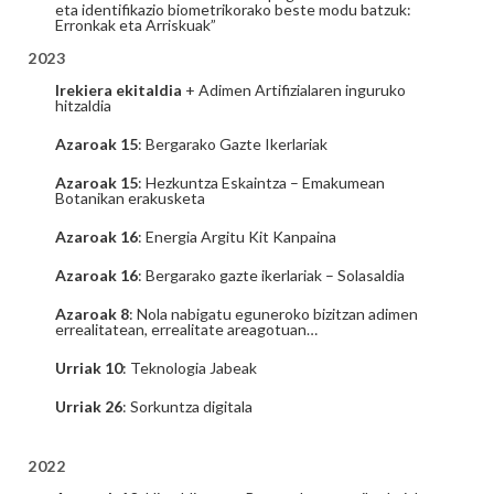
eta identifikazio biometrikorako beste modu batzuk:
Erronkak eta Arriskuak”
2023
Irekiera ekitaldia
+ Adimen Artifizialaren inguruko
hitzaldia
Azaroak 15
: Bergarako Gazte Ikerlariak
Azaroak 15
: Hezkuntza Eskaintza – Emakumean
Botanikan erakusketa
Azaroak 16
: Energia Argitu Kit Kanpaina
Azaroak 16
: Bergarako gazte ikerlariak – Solasaldia
Azaroak 8
: Nola nabigatu eguneroko bizitzan adimen
errealitatean, errealitate areagotuan…
Urriak 10
: Teknologia Jabeak
Urriak 26
: Sorkuntza digitala
2022