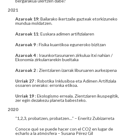
bergarakua ulertzen dabe?
2021
Azaroak 19:
Bailarako ikertzaile gazteak etorkizuneko
mundua moldatzen.
Azaroak 11
: Euskara adimen artifizialaren
Azaroak 9
: Fisika kuantikoa eguneroko bizitzan
Azaroak 4
: Iraunkortasunaren zirkulua itxi nahian /
Ekonomia zirkularrarekin bueltaka
Azaroak 2
: Zientziaren izarrak liburuaren aurkezpena
Urriak 27
: Robotika Inklusiboa eta Adimen Artifiziala
osoaren onerako: erronka etikoa.
Urriak 19
: Ekologismo erreala. Zientziaren ikuspegitik,
zer egin dezakezu planeta babesteko.
2020
“1,2,3, probatzen, probatzen…” – Eneritz Zubizarreta
Conoce qué se puede hacer con el CO2 en lugar de
echarlo a la atmósfera – Susana Pérez Gil