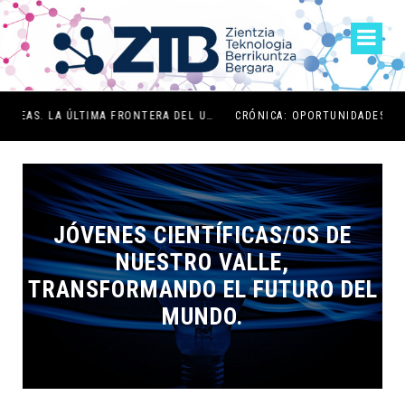
 DEL UNIVERSO QUÍMICO”
CRÓNICA: OPORTUNIDADES DE INTELIGENCIA ARTIFICIAL GENERATIVA PARA PEQUEÑOS NEGOCIOS EN BERGARA
JÓVENES CIENTÍFICAS/OS DE
NUESTRO VALLE,
TRANSFORMANDO EL FUTURO DEL
MUNDO.