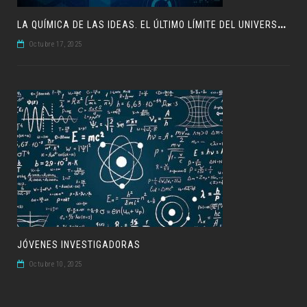
L
A QUÍMICA DE LAS IDEAS. EL ÚLTIMO LÍMITE DEL UNIVERSO QUÍMICO
Octubre 17, 2025
JÓVENES INVESTIGADORAS
Octubre 10, 2025