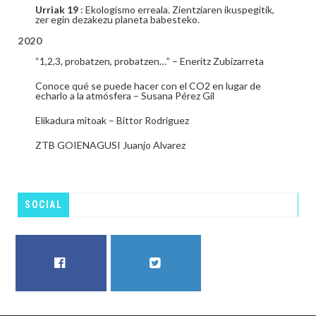
Urriak 19
: Ekologismo erreala. Zientziaren ikuspegitik,
zer egin dezakezu planeta babesteko.
2020
“1,2,3, probatzen, probatzen…” – Eneritz Zubizarreta
Conoce qué se puede hacer con el CO2 en lugar de
echarlo a la atmósfera – Susana Pérez Gil
Elikadura mitoak – Bittor Rodriguez
ZTB GOIENAGUSI Juanjo Alvarez
SOCIAL
FACEBOOK
TWITTER