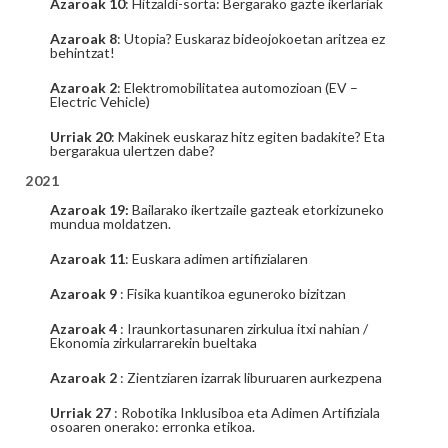
Azaroak 10
: Hitzaldi-sorta: Bergarako gazte ikerlariak
Azaroak 8
: Utopia? Euskaraz bideojokoetan aritzea ez
behintzat!
Azaroak 2
: Elektromobilitatea automozioan (EV –
Electric Vehicle)
Urriak 20
: Makinek euskaraz hitz egiten badakite? Eta
bergarakua ulertzen dabe?
2021
Azaroak 19:
Bailarako ikertzaile gazteak etorkizuneko
mundua moldatzen.
Azaroak 11
: Euskara adimen artifizialaren
Azaroak 9
: Fisika kuantikoa eguneroko bizitzan
Azaroak 4
: Iraunkortasunaren zirkulua itxi nahian /
Ekonomia zirkularrarekin bueltaka
Azaroak 2
: Zientziaren izarrak liburuaren aurkezpena
Urriak 27
: Robotika Inklusiboa eta Adimen Artifiziala
osoaren onerako: erronka etikoa.